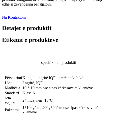
edhe si zëvendësim për gjalpin.
Na Kontaktoni
Detajet e produktit
Etiketat e produkteve
specifikimi i produktit
Përshkrimi
Kungull i ngrirë IQF i prerë në kubikë
Lloji
I ngrirë, IQF
Madhësia
10 * 10 mm ose sipas kërkesave të klientëve
Standard
Klasa A
Jeta
24 muaj nën -18°C
vetjake
1*10kg/ctn, 400g*20/ctn ose sipas kërkesave të
Paketimi
klientëve