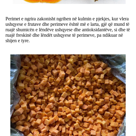
Perimet e ngrira zakonisht ngrihen në kulmin e pjekjes, kur vlera
ushqyese e frutave dhe perimeve është më e larta, gjë që mund të
ruajë shumicën e lëndëve ushqyese dhe antioksidantëve, si dhe të
ruajë freskinë dhe lëndët ushqyese të perimeve, pa ndikuar në
shijen e tyre.