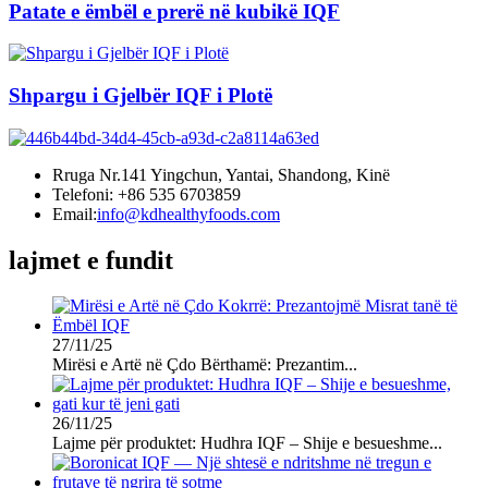
Patate e ëmbël e prerë në kubikë IQF
Shpargu i Gjelbër IQF i Plotë
Rruga Nr.141 Yingchun, Yantai, Shandong, Kinë
Telefoni: +86 535 6703859
Email:
info@kdhealthyfoods.com
lajmet e fundit
27/11/25
Mirësi e Artë në Çdo Bërthamë: Prezantim...
26/11/25
Lajme për produktet: Hudhra IQF – Shije e besueshme...