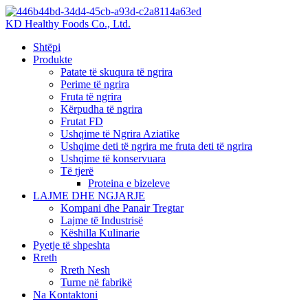
KD Healthy Foods Co., Ltd.
Shtëpi
Produkte
Patate të skuqura të ngrira
Perime të ngrira
Fruta të ngrira
Kërpudha të ngrira
Frutat FD
Ushqime të Ngrira Aziatike
Ushqime deti të ngrira me fruta deti të ngrira
Ushqime të konservuara
Të tjerë
Proteina e bizeleve
LAJME DHE NGJARJE
Kompani dhe Panair Tregtar
Lajme të Industrisë
Këshilla Kulinarie
Pyetje të shpeshta
Rreth
Rreth Nesh
Turne në fabrikë
Na Kontaktoni