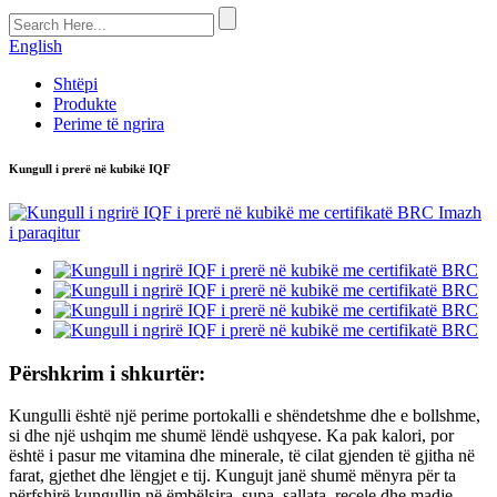
English
Shtëpi
Produkte
Perime të ngrira
Kungull i prerë në kubikë IQF
Përshkrim i shkurtër:
Kungulli është një perime portokalli e shëndetshme dhe e bollshme,
si dhe një ushqim me shumë lëndë ushqyese. Ka pak kalori, por
është i pasur me vitamina dhe minerale, të cilat gjenden të gjitha në
farat, gjethet dhe lëngjet e tij. Kungujt janë shumë mënyra për ta
përfshirë kungullin në ëmbëlsira, supa, sallata, reçele dhe madje