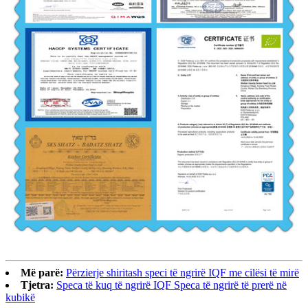
Më parë:
Përzierje shiritash speci të ngrirë IQF me cilësi të mirë
Tjetra:
Speca të kuq të ngrirë IQF Speca të ngrirë të prerë në
kubikë