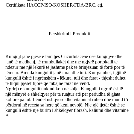
Certifikata
HACCP/ISO/KOSHER/FDA/BRC, etj.
Përshkrimi i Produktit
Kungujt janë pjesë e familjes Cucurbitaceae ose kungujve dhe
janë të mëdhenj, të rrumbullakët dhe me ngjyrë portokalli të
ndezur me një lëkurë të jashtme pak të brinjëzuar, të fortë por të
lëmuar. Brenda kungullit janë farat dhe tuli. Kur gatuhet, i gjithë
kungulli është i ngrënshëm - lëkura, tuli dhe farat - thjesht duhet
të hiqni pjesët fijore që mbajnë farat në vend.
Ngrirja e kungullit nuk ndikon në shije. Kungulli i ngrirë është
një mënyrë e shkëlqyer për ta ruajtur atë për periudha të gjata
kohore pa tul. Lëndët ushqyese dhe vitaminat ruhen dhe mund t’i
përdorni në receta sa herë që keni nevojë. Një gjë tjetër është se
kungulli është një burim i shkëlqyer fibrash, kaliumi dhe vitamine
A.