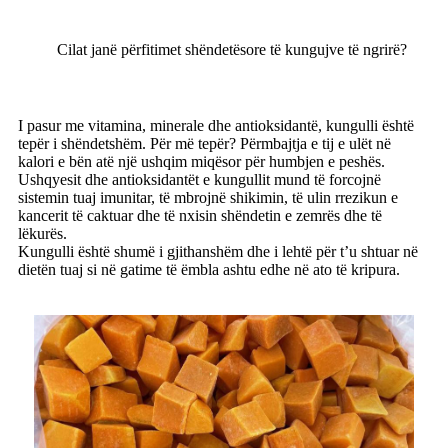
Cilat janë përfitimet shëndetësore të kungujve të ngrirë?
I pasur me vitamina, minerale dhe antioksidantë, kungulli është
tepër i shëndetshëm. Për më tepër? Përmbajtja e tij e ulët në
kalori e bën atë një ushqim miqësor për humbjen e peshës.
Ushqyesit dhe antioksidantët e kungullit mund të forcojnë
sistemin tuaj imunitar, të mbrojnë shikimin, të ulin rrezikun e
kancerit të caktuar dhe të nxisin shëndetin e zemrës dhe të
lëkurës.
Kungulli është shumë i gjithanshëm dhe i lehtë për t’u shtuar në
dietën tuaj si në gatime të ëmbla ashtu edhe në ato të kripura.