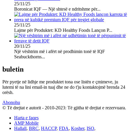
25/11/25
Boronicat IQF — Një shtesë e ndritshme për...
25/11/25
Lajme për Produktet: KD Healthy Foods Lançon P...
20/11/25
Një vështrim më i afërt në prodhimin tonë të IQF
Seabuckthorns...
buletin
Për pyetje në lidhje me produktet tona ose listën e çmimeve, ju
lutemi të na lini email-in tuaj dhe ne do t'ju kontaktojmë brenda 24
orësh.
Abonohu
© Të drejtat e autorit - 2010-2023: Të gjitha të drejtat e rezervuara.
Harta e faqes
AMP Mobile
Hallall
,
BRC
,
HACCP
,
FDA
,
Kosher
,
ISO
,