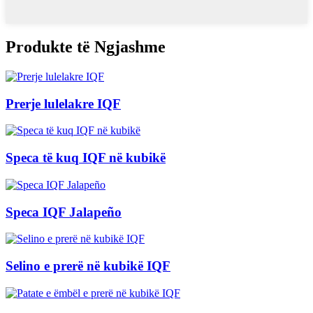
Produkte të Ngjashme
Prerje lulelakre IQF
Speca të kuq IQF në kubikë
Speca IQF Jalapeño
Selino e prerë në kubikë IQF